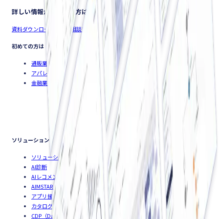
ご用件をお伝え頂ければ、担当者より折り返し致します。
詳しい情報が知りたい方は
資料ダウンロード
導入を相談する
初めての方は
通販業界
アパレル業界
金融業界
ソリューション
ソリューション概要
AI診断
AIレコメンド
AIMSTAR Stylist
アプリ接客
カタログAI
CDP（Data Platform）