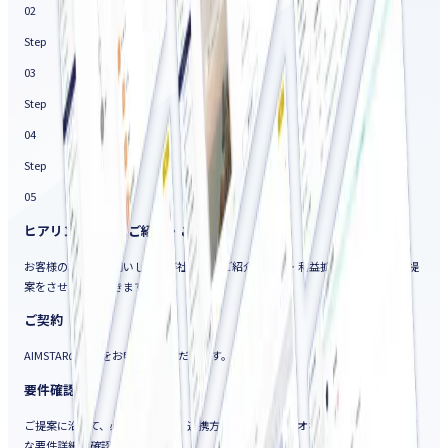
02
Step
03
Step
04
Step
05
ヒアリング・事例ご紹介・ご提案
お客様の課題をお伺いして、弊社事例のご紹介や売上・利益拡大につながるご提
案をさせていただきます。
ご契約
AIMSTARの利用をお申込みいただきます。
要件確認
ご提案に沿って、必要なデータ、連携方法、既存シナリオなど、初期構築に必要
な要件詳細を確認します。