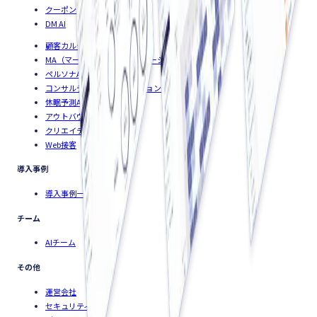
クーポンAI
DM AI
顧客カルテ
MA（マーケティングオートメーション）
ペルソナAI
コンサルティングソリューション
休眠予測AI
アウトバウンドコールAI
クリエイティブAI
Web接客
導入事例
導入事例一覧
チーム
AIチーム
その他
運営会社
セキュリティ